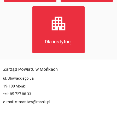
apartment
Dla instytucji
Zarząd Powiatu w Mońkach
ul. Słowackiego 5a
19-100 Mońki
tel.: 85 727 88 33
e-mail: starostwo@monki.pl